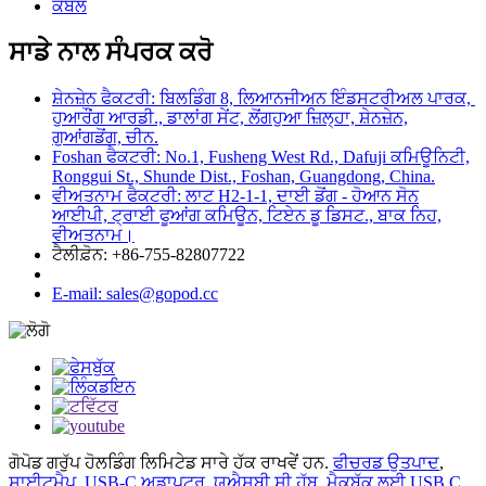
ਕੇਬਲ
ਸਾਡੇ ਨਾਲ ਸੰਪਰਕ ਕਰੋ
ਸ਼ੇਨਜ਼ੇਨ ਫੈਕਟਰੀ: ਬਿਲਡਿੰਗ 8, ਲਿਆਨਜੀਅਨ ਇੰਡਸਟਰੀਅਲ ਪਾਰਕ, ​​
ਹੁਆਰੌਂਗ ਆਰਡੀ., ਡਾਲਾਂਗ ਸੇਂਟ, ਲੋਂਗਹੁਆ ਜ਼ਿਲ੍ਹਾ, ਸ਼ੇਨਜ਼ੇਨ,
ਗੁਆਂਗਡੋਂਗ, ਚੀਨ.
Foshan ਫੈਕਟਰੀ: No.1, Fusheng West Rd., Dafuji ਕਮਿਊਨਿਟੀ,
Ronggui St., Shunde Dist., Foshan, Guangdong, China.
ਵੀਅਤਨਾਮ ਫੈਕਟਰੀ: ਲਾਟ H2-1-1, ਦਾਈ ਡੋਂਗ - ਹੋਆਨ ਸੋਨ
ਆਈਪੀ, ਟ੍ਰਾਈ ਫੂਆਂਗ ਕਮਿਊਨ, ਟਿਏਨ ਡੂ ਡਿਸਟ., ਬਾਕ ਨਿਹ,
ਵੀਅਤਨਾਮ।
ਟੈਲੀਫ਼ੋਨ: +86-755-82807722
E-mail: sales@gopod.cc
ਗੋਪੋਡ ਗਰੁੱਪ ਹੋਲਡਿੰਗ ਲਿਮਿਟੇਡ ਸਾਰੇ ਹੱਕ ਰਾਖਵੇਂ ਹਨ.
ਫੀਚਰਡ ਉਤਪਾਦ
,
ਸਾਈਟਮੈਪ
,
USB-C ਅਡਾਪਟਰ
,
ਯੂਐਸਬੀ ਸੀ ਹੱਬ
,
ਮੈਕਬੁੱਕ ਲਈ USB C