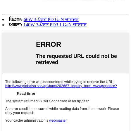
ਪਿਛਲਾ:
66W 3-ਪੋਰਟ PD GaN ਚਾਰਜਰ
ਅਗਲਾ:
140W 3-ਪੋਰਟ PD3.1 GaN ਚਾਰਜਰ