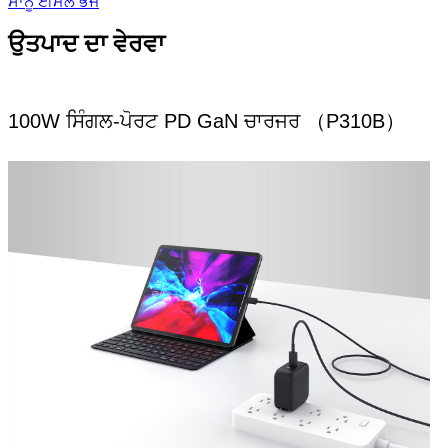
ਸਾਨੂੰ ਈਮੇਲ ਭੇਜੋ
ਉਤਪਾਦ ਦਾ ਵੇਰਵਾ
100W ਸਿੰਗਲ-ਪੋਰਟ PD GaN ਚਾਰਜਰ （P310B）