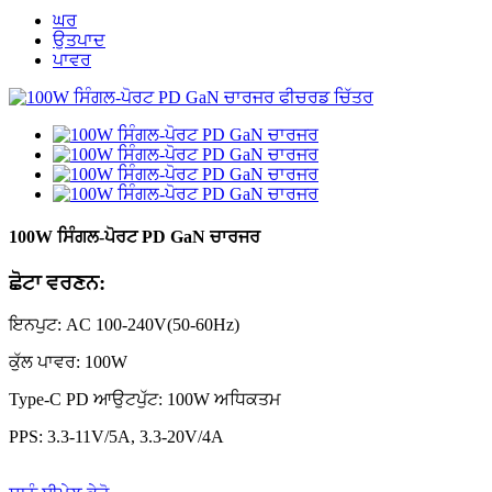
ਘਰ
ਉਤਪਾਦ
ਪਾਵਰ
100W ਸਿੰਗਲ-ਪੋਰਟ PD GaN ਚਾਰਜਰ
ਛੋਟਾ ਵਰਣਨ:
ਇਨਪੁਟ: AC 100-240V(50-60Hz)
ਕੁੱਲ ਪਾਵਰ: 100W
Type-C PD ਆਉਟਪੁੱਟ: 100W ਅਧਿਕਤਮ
PPS: 3.3-11V/5A, 3.3-20V/4A