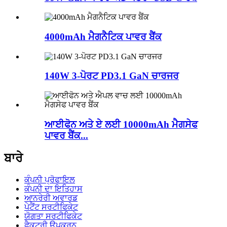
4000mAh ਮੈਗਨੈਟਿਕ ਪਾਵਰ ਬੈਂਕ
140W 3-ਪੋਰਟ PD3.1 GaN ਚਾਰਜਰ
ਆਈਫੋਨ ਅਤੇ ਏ ਲਈ 10000mAh ਮੈਗਸੇਫ
ਪਾਵਰ ਬੈਂਕ...
ਬਾਰੇ
ਕੰਪਨੀ ਪ੍ਰੋਫਾਇਲ
ਕੰਪਨੀ ਦਾ ਇਤਿਹਾਸ
ਆਨਰੇਰੀ ਅਵਾਰਡ
ਪੇਟੈਂਟ ਸਰਟੀਫਿਕੇਟ
ਯੋਗਤਾ ਸਰਟੀਫਿਕੇਟ
ਫੈਕਟਰੀ ਉਪਕਰਨ