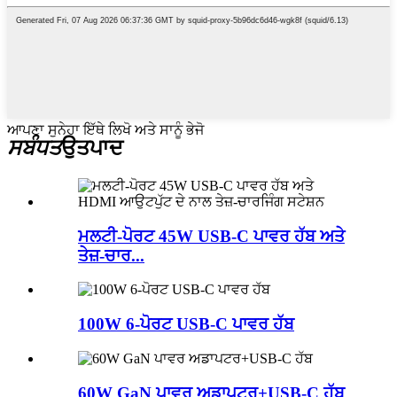
ਆਪਣਾ ਸੁਨੇਹਾ ਇੱਥੇ ਲਿਖੋ ਅਤੇ ਸਾਨੂੰ ਭੇਜੋ
ਸਬੰਧਤ
ਉਤਪਾਦ
ਮਲਟੀ-ਪੋਰਟ 45W USB-C ਪਾਵਰ ਹੱਬ ਅਤੇ
ਤੇਜ਼-ਚਾਰ...
100W 6-ਪੋਰਟ USB-C ਪਾਵਰ ਹੱਬ
60W GaN ਪਾਵਰ ਅਡਾਪਟਰ+USB-C ਹੱਬ