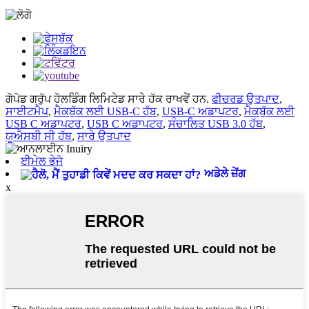
ਗੋਪੋਡ ਗਰੁੱਪ ਹੋਲਡਿੰਗ ਲਿਮਿਟੇਡ ਸਾਰੇ ਹੱਕ ਰਾਖਵੇਂ ਹਨ.
ਫੀਚਰਡ ਉਤਪਾਦ
,
ਸਾਈਟਮੈਪ
,
ਮੈਕਬੁੱਕ ਲਈ USB-C ਹੱਬ
,
USB-C ਅਡਾਪਟਰ
,
ਮੈਕਬੁੱਕ ਲਈ
USB C ਅਡਾਪਟਰ
,
USB C ਅਡਾਪਟਰ
,
ਸੰਚਾਲਿਤ USB 3.0 ਹੱਬ
,
ਯੂਐਸਬੀ ਸੀ ਹੱਬ
,
ਸਾਰੇ ਉਤਪਾਦ
ਈਮੇਲ ਭੇਜੋ
ਅਡੇਲੇ ਜ਼ੇਂਗ
x