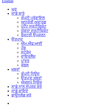
English
ਘਰ
ਸਾਡੇ ਬਾਰੇ
ਕੰਪਨੀ ਪ੍ਰੋਫਾਇਲ
ਆਨਰੇਰੀ ਅਵਾਰਡ
ਪੇਟੈਂਟ ਸਰਟੀਫਿਕੇਟ
ਯੋਗਤਾ ਸਰਟੀਫਿਕੇਟ
ਫੈਕਟਰੀ ਉਪਕਰਨ
ਉਤਪਾਦ
ਐੱਮ.ਐੱਫ.ਆਈ
ਹੱਬ
ਸਟੋਰੇਜ
ਵਾਇਰਲੈੱਸ
ਪਾਵਰ
ਕੇਬਲ
ਖ਼ਬਰਾਂ
ਕੰਪਨੀ ਨਿਊਜ਼
ਉਤਪਾਦ ਖ਼ਬਰਾਂ
ਐਕਸਪੋ ਨਿਊਜ਼
ਸਾਡੇ ਨਾਲ ਸੰਪਰਕ ਕਰੋ
ਸਾਡੇ ਫਾਇਦੇ
ਡਾਊਨਲੋਡ ਕਰੋ