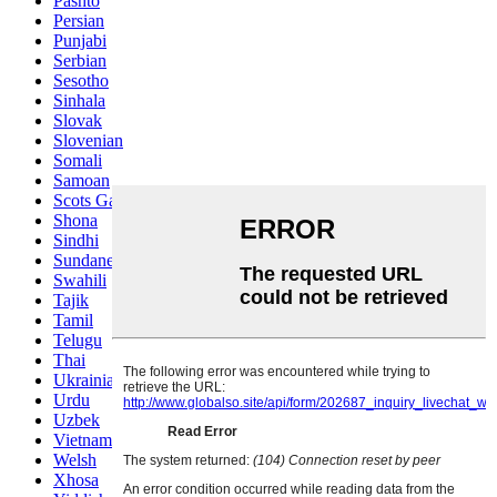
Pashto
Persian
Punjabi
Serbian
Sesotho
Sinhala
Slovak
Slovenian
Somali
Samoan
Scots Gaelic
Shona
Sindhi
Sundanese
Swahili
Tajik
Tamil
Telugu
Thai
Ukrainian
Urdu
Uzbek
Vietnamese
Welsh
Xhosa