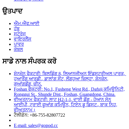
ਉਤਪਾਦ
ਐੱਮ.ਐੱਫ.ਆਈ
ਹੱਬ
ਸਟੋਰੇਜ
ਵਾਇਰਲੈੱਸ
ਪਾਵਰ
ਕੇਬਲ
ਸਾਡੇ ਨਾਲ ਸੰਪਰਕ ਕਰੋ
ਸ਼ੇਨਜ਼ੇਨ ਫੈਕਟਰੀ: ਬਿਲਡਿੰਗ 8, ਲਿਆਨਜੀਅਨ ਇੰਡਸਟਰੀਅਲ ਪਾਰਕ, ​​
ਹੁਆਰੌਂਗ ਆਰਡੀ., ਡਾਲਾਂਗ ਸੇਂਟ, ਲੋਂਗਹੁਆ ਜ਼ਿਲ੍ਹਾ, ਸ਼ੇਨਜ਼ੇਨ,
ਗੁਆਂਗਡੋਂਗ, ਚੀਨ.
Foshan ਫੈਕਟਰੀ: No.1, Fusheng West Rd., Dafuji ਕਮਿਊਨਿਟੀ,
Ronggui St., Shunde Dist., Foshan, Guangdong, China.
ਵੀਅਤਨਾਮ ਫੈਕਟਰੀ: ਲਾਟ H2-1-1, ਦਾਈ ਡੋਂਗ - ਹੋਆਨ ਸੋਨ
ਆਈਪੀ, ਟ੍ਰਾਈ ਫੂਆਂਗ ਕਮਿਊਨ, ਟਿਏਨ ਡੂ ਡਿਸਟ., ਬਾਕ ਨਿਹ,
ਵੀਅਤਨਾਮ।
ਟੈਲੀਫ਼ੋਨ: +86-755-82807722
E-mail: sales@gopod.cc