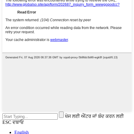
ਖੋਜ ਲਈ ਐਂਟਰ ਜਾਂ ਬੰਦ ਕਰਨ ਲਈ
ESC ਦਬਾਓ
English