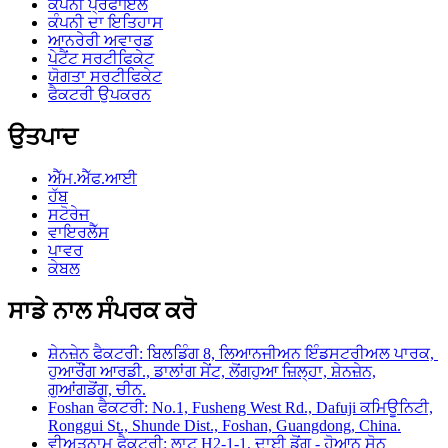
ਕੰਪਨੀ ਪ੍ਰੋਫਾਇਲ
ਕੰਪਨੀ ਦਾ ਇਤਿਹਾਸ
ਆਨਰੇਰੀ ਅਵਾਰਡ
ਪੇਟੈਂਟ ਸਰਟੀਫਿਕੇਟ
ਯੋਗਤਾ ਸਰਟੀਫਿਕੇਟ
ਫੈਕਟਰੀ ਉਪਕਰਨ
ਉਤਪਾਦ
ਐੱਮ.ਐੱਫ.ਆਈ
ਹੱਬ
ਸਟੋਰੇਜ
ਵਾਇਰਲੈੱਸ
ਪਾਵਰ
ਕੇਬਲ
ਸਾਡੇ ਨਾਲ ਸੰਪਰਕ ਕਰੋ
ਸ਼ੇਨਜ਼ੇਨ ਫੈਕਟਰੀ: ਬਿਲਡਿੰਗ 8, ਲਿਆਨਜੀਅਨ ਇੰਡਸਟਰੀਅਲ ਪਾਰਕ, ​​
ਹੁਆਰੌਂਗ ਆਰਡੀ., ਡਾਲਾਂਗ ਸੇਂਟ, ਲੋਂਗਹੁਆ ਜ਼ਿਲ੍ਹਾ, ਸ਼ੇਨਜ਼ੇਨ,
ਗੁਆਂਗਡੋਂਗ, ਚੀਨ.
Foshan ਫੈਕਟਰੀ: No.1, Fusheng West Rd., Dafuji ਕਮਿਊਨਿਟੀ,
Ronggui St., Shunde Dist., Foshan, Guangdong, China.
ਵੀਅਤਨਾਮ ਫੈਕਟਰੀ: ਲਾਟ H2-1-1, ਦਾਈ ਡੋਂਗ - ਹੋਆਨ ਸੋਨ