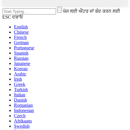
ਖੋਜ ਲਈ ਐਂਟਰ ਜਾਂ ਬੰਦ ਕਰਨ ਲਈ
ESC ਦਬਾਓ
English
Chinese
French
German
Portuguese
Spanish
Russian
Japanese
Korean
Arabic
Irish
Greek
Turkish
Italian
Danish
Romanian
Indonesian
Czech
Afrikaans
Swedish