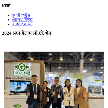
ਖ਼ਬਰਾਂ
ਕੰਪਨੀ ਨਿਊਜ਼
ਐਕਸਪੋ ਨਿਊਜ਼
ਉਤਪਾਦ ਖ਼ਬਰਾਂ
2024 ਲਾਸ ਵੇਗਾਸ ਸੀ.ਈ.ਐਸ