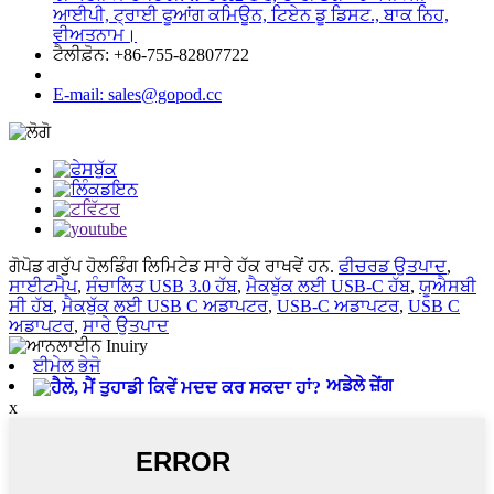
ਆਈਪੀ, ਟ੍ਰਾਈ ਫੂਆਂਗ ਕਮਿਊਨ, ਟਿਏਨ ਡੂ ਡਿਸਟ., ਬਾਕ ਨਿਹ,
ਵੀਅਤਨਾਮ।
ਟੈਲੀਫ਼ੋਨ: +86-755-82807722
E-mail: sales@gopod.cc
ਗੋਪੋਡ ਗਰੁੱਪ ਹੋਲਡਿੰਗ ਲਿਮਿਟੇਡ ਸਾਰੇ ਹੱਕ ਰਾਖਵੇਂ ਹਨ.
ਫੀਚਰਡ ਉਤਪਾਦ
,
ਸਾਈਟਮੈਪ
,
ਸੰਚਾਲਿਤ USB 3.0 ਹੱਬ
,
ਮੈਕਬੁੱਕ ਲਈ USB-C ਹੱਬ
,
ਯੂਐਸਬੀ
ਸੀ ਹੱਬ
,
ਮੈਕਬੁੱਕ ਲਈ USB C ਅਡਾਪਟਰ
,
USB-C ਅਡਾਪਟਰ
,
USB C
ਅਡਾਪਟਰ
,
ਸਾਰੇ ਉਤਪਾਦ
ਈਮੇਲ ਭੇਜੋ
ਅਡੇਲੇ ਜ਼ੇਂਗ
x