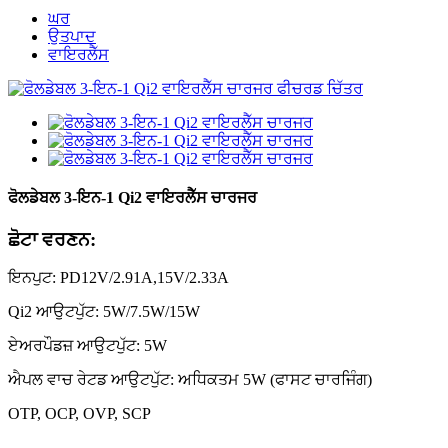
ਘਰ
ਉਤਪਾਦ
ਵਾਇਰਲੈੱਸ
ਫੋਲਡੇਬਲ 3-ਇਨ-1 Qi2 ਵਾਇਰਲੈੱਸ ਚਾਰਜਰ
ਛੋਟਾ ਵਰਣਨ:
ਇਨਪੁਟ: PD12V/2.91A,15V/2.33A
Qi2 ਆਉਟਪੁੱਟ: 5W/7.5W/15W
ਏਅਰਪੌਡਜ਼ ਆਉਟਪੁੱਟ: 5W
ਐਪਲ ਵਾਚ ਰੇਟਡ ਆਉਟਪੁੱਟ: ਅਧਿਕਤਮ 5W (ਫਾਸਟ ਚਾਰਜਿੰਗ)
OTP, OCP, OVP, SCP