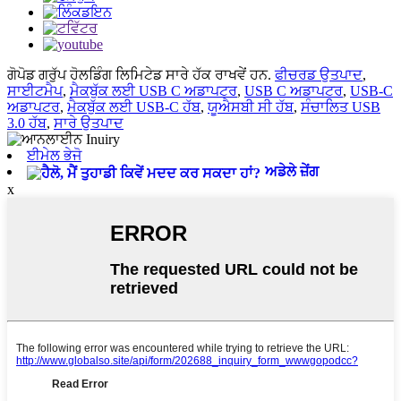
ਗੋਪੋਡ ਗਰੁੱਪ ਹੋਲਡਿੰਗ ਲਿਮਿਟੇਡ ਸਾਰੇ ਹੱਕ ਰਾਖਵੇਂ ਹਨ.
ਫੀਚਰਡ ਉਤਪਾਦ
,
ਸਾਈਟਮੈਪ
,
ਮੈਕਬੁੱਕ ਲਈ USB C ਅਡਾਪਟਰ
,
USB C ਅਡਾਪਟਰ
,
USB-C
ਅਡਾਪਟਰ
,
ਮੈਕਬੁੱਕ ਲਈ USB-C ਹੱਬ
,
ਯੂਐਸਬੀ ਸੀ ਹੱਬ
,
ਸੰਚਾਲਿਤ USB
3.0 ਹੱਬ
,
ਸਾਰੇ ਉਤਪਾਦ
ਈਮੇਲ ਭੇਜੋ
ਅਡੇਲੇ ਜ਼ੇਂਗ
x