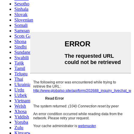
Sesotho
Sinhala
Slovak
Slovenian
Somali
Samoan
Scots Gaelic
Shona
Sindhi
Sundanese
Swahili
Tajik
Tamil
Telugu
Thai
Ukrainian
Urdu
Uzbek
Vietnamese
Welsh
Xhosa
Yiddish
Yoruba
Zulu
Kinyarwanda